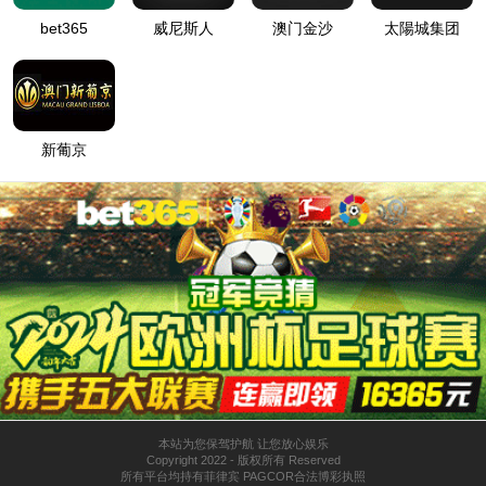
详细错误信息:
IIS Web Core
:80/news/xyzx2ba/
模块
请求的
URL
MapRequestHan
通知
dler
d:\wwwroot\zjxfkjche95\wwwroot\new
物理路
s\xyzx2ba\
径
StaticFile
处理程
序
登录方
匿名
法
0x80070002
错误代
码
登录用
匿名
户
详细信息:
此错误表明文件或目录在服务器上不存在。请创建文件或目录并重新尝试请
求。
查看详细信息 »