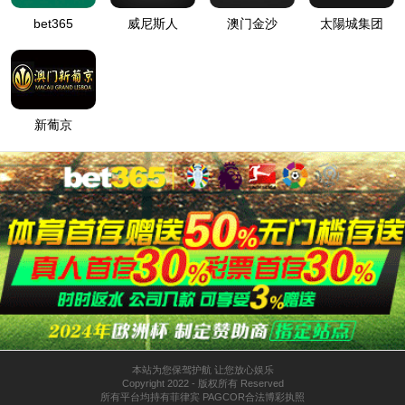
详细错误信息:
IIS Web Core
:80/news/445.html
模块
请求的
URL
MapRequestHan
通知
dler
d:\wwwroot\zjxfkjche95\wwwroot\new
物理路
s\445.html
径
StaticFile
处理程
序
登录方
匿名
法
0x80070002
错误代
码
登录用
匿名
户
详细信息:
此错误表明文件或目录在服务器上不存在。请创建文件或目录并重新尝试请
求。
查看详细信息 »